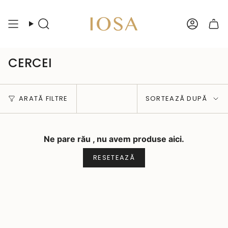
Sari
peste
Caută
Cont
CERCEI
Sortează
ARATĂ FILTRE
SORTEAZĂ DUPĂ
după
Ne pare rău , nu avem produse aici.
RESETEAZĂ