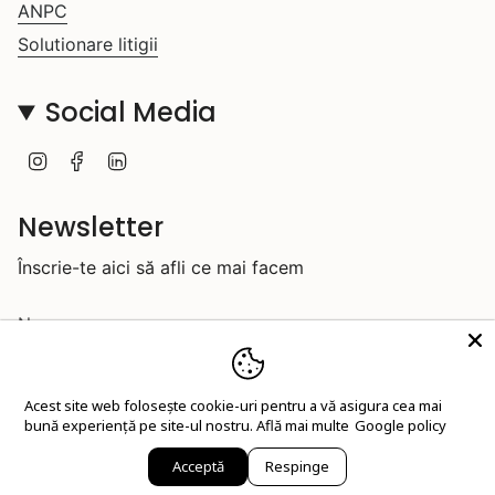
ANPC
Solutionare litigii
Social Media
I
F
L
n
a
i
s
c
n
t
e
k
Newsletter
a
b
e
g
o
d
Înscrie-te aici să afli ce mai facem
r
o
i
a
k
n
m
Acest site web folosește cookie-uri pentru a vă asigura cea mai
bună experiență pe site-ul nostru.
Află mai multe
Google policy
JOIN
Acceptă
Respinge