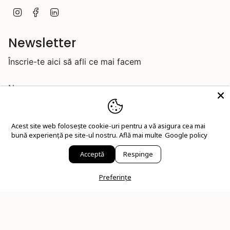
I
F
L
n
a
i
s
c
n
t
e
k
Newsletter
a
b
e
g
o
d
Înscrie-te aici să afli ce mai facem
r
o
i
a
k
n
m
Acest site web folosește cookie-uri pentru a vă asigura cea mai
bună experiență pe site-ul nostru.
Află mai multe
Google policy
JOIN
Acceptă
Respinge
Acest site este protejat de hCaptcha și hCaptcha. Se aplică
Politica de confidențialitate
și
Condițiile de furnizare a serviciului
.
Preferințe
© IOSA Bijuterii 2026
Artizani ai frumosului