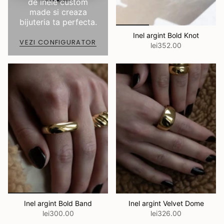
de inele custom
made si creaza
bijuteria ta perfecta.
Inel argint Bold Knot
VEZI CONFIGURATOR
lei352.00
Inel argint Bold Band
Inel argint Velvet Dome
lei300.00
lei326.00