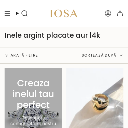
Sari
peste
Caută
Cont
Inele argint placate aur 14k
Sortează
ARATĂ FILTRE
SORTEAZĂ DUPĂ
după
Creaza
inelul tau
perfect
Descopera
configuratorul nostru