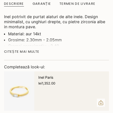
DESCRIERE
GARANȚIE
TERMEN DE LIVRARE
Inel potrivit de purtat alaturi de alte inele. Design
minimalist, cu unghiuri drepte, cu pietre zirconia albe
in montura pave.
Material: aur 14kt
Grosime: 2.30mm - 2.05mm
Gramaj aproximativ: ~2,40
CITEȘTE MAI MULTE
Gramajul din descriere este cu titlu informativ.
Gramajul bijuteriei livrate va fi diferit fata de cel din
descriere.
Completează look-ul:
Inel Paris
lei1,352.00