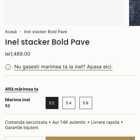
Acasă
Inel stacker Bold Pave
Inel stacker Bold Pave
lei1,489.00
Nu gasesti marimea ta la inel? Apasa aici.
Află mărimea ta
Marime inel
52
54
58
52
Comanda securizata • Aur 14K autentic • Livrare rapida •
Garantie bijuterii