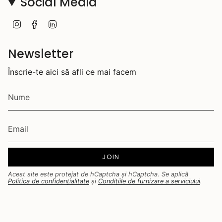
Social Media
I
F
L
n
a
i
s
c
n
t
e
k
Newsletter
a
b
e
g
o
d
Înscrie-te aici să afli ce mai facem
r
o
i
a
k
n
m
JOIN
Acest site este protejat de hCaptcha și hCaptcha. Se aplică
Politica de confidențialitate
și
Condițiile de furnizare a serviciului
.
© IOSA Bijuterii 2026
Artizani ai frumosului