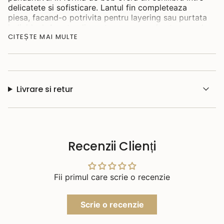
delicatete si sofisticare. Lantul fin completeaza
piesa, facand-o potrivita pentru layering sau purtata
individual. Acest colier este un accesoriu atemporal
CITEȘTE MAI MULTE
care aduce un plus de rafinament oricarei tinute.
Material: argint placat cu aur 14kt
Lungime: 45cm
Dimensiune element: 15.09x8.80mm
Gramaj: 3.53
Livrare si retur
Recenzii Clienți
Fii primul care scrie o recenzie
Scrie o recenzie