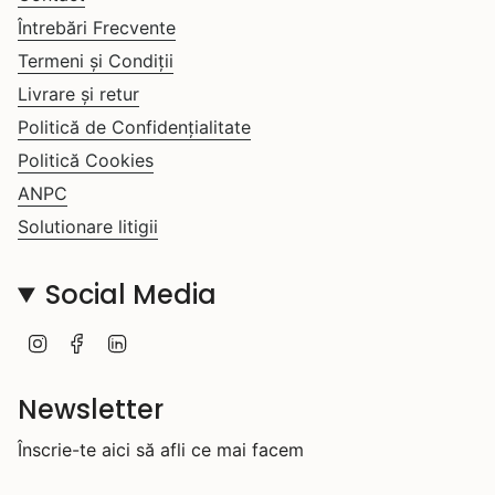
Întrebări Frecvente
Termeni și Condiții
Livrare și retur
Politică de Confidențialitate
Politică Cookies
ANPC
Solutionare litigii
Social Media
I
F
L
n
a
i
s
c
n
t
e
k
Newsletter
a
b
e
g
o
d
Înscrie-te aici să afli ce mai facem
r
o
i
a
k
n
m