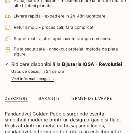
Placaj aur de 1 micron - rezistenta mare la purtare fata de
alte bijuterii placate.
Livrare rapida - expediere in 24-48h lucratoare.
Retur simplu - proces calr, fara complicatii
Suport real - ajutor rapid inainte si dupa comanda.
Plata securizata - checkout protejat, metode de plata
sigure.
Ridicare disponibilă la
Bijuteria IOSA - Revolutiei
Gata, de obicei, în 24 de ore
Vezi informații magazin
DESCRIERE
GARANȚIE
TERMEN DE LIVRARE
Pandantivul Golden Pebble surprinde esenta
simplitatii moderne printr-un design organic si fluid.
Realizat dintr-un metal cu finisaj auriu lucios,
pandantivul in forma de bob ofera un echilibru intre