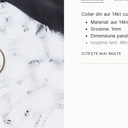
Colier din aur 14kt c
Material: aur 14kt
Grosime: 1mm
Dimensiune pan
lungime lant: 46
Gramaj aproximat
CITEȘTE MAI MULTE
Gramajul din descriere
livrate va fi diferit f