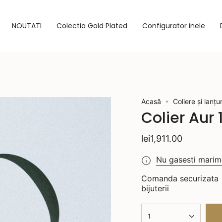
NOUTATI
Colectia Gold Plated
Configurator inele
Acasă
Coliere și lanțur
Colier Aur 
lei1,911.00
Nu gasesti marime
Comanda securizata •
bijuterii
1