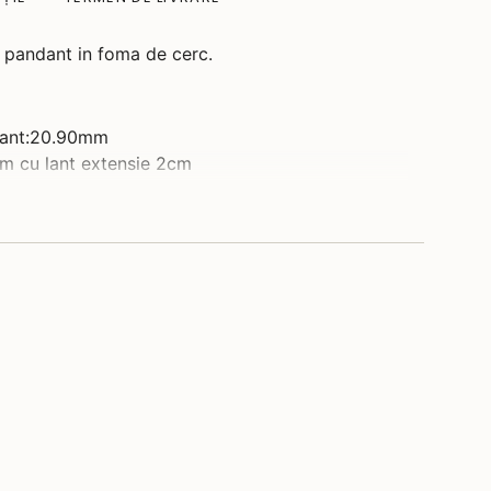
u pandant in foma de cerc.
dant:20.90mm
cm cu lant extensie 2cm
iv: 2.53
 este cu titlu informativ. Gramajul bijuteriei
ata de cel din descriere.