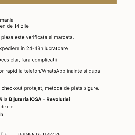
omania
men de 14 zile
 piesa este verificata si marcata.
expediere in 24-48h lucratoare
ces clar, fara complicatii
tor rapid la telefon/WhatsApp inainte si dupa
- checkout protejat, metode de plata sigure.
lă la
Bijuteria IOSA - Revolutiei
 de ore
in
ȚIE
TERMEN DE LIVRARE