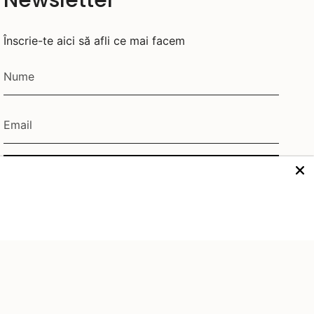
Newsletter
Înscrie-te aici să afli ce mai facem
JOIN
Acest site este protejat de hCaptcha și hCaptcha. Se aplică
Politica de confidențialitate
și
Condițiile de furnizare a serviciului
.