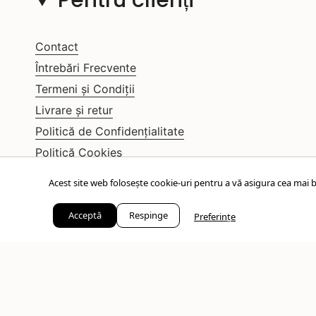
Pentru clienți
Contact
Întrebări Frecvente
Termeni și Condiții
Livrare și retur
Politică de Confidențialitate
Politică Cookies
ANPC
Acest site web folosește cookie-uri pentru a vă asigura cea mai b
Solutionare litigii
Acceptă
Respinge
Preferințe
© IOSA Bijuterii 2026
Artizani ai frumosului