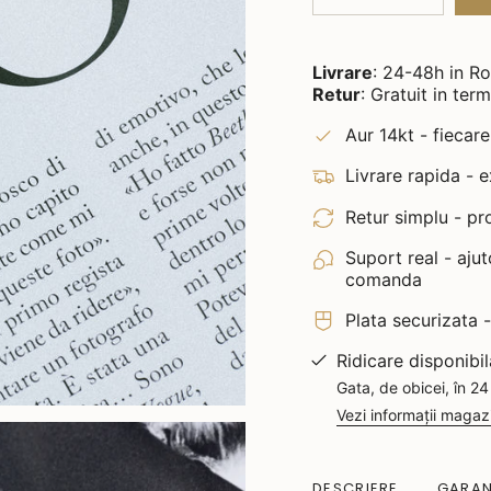
Livrare
: 24-48h in R
Retur
: Gratuit in ter
Aur 14kt - fiecare
Livrare rapida - 
Retur simplu - pro
Suport real - aju
comanda
Plata securizata 
Ridicare disponibi
Gata, de obicei, în 24
Vezi informații magaz
DESCRIERE
GARAN