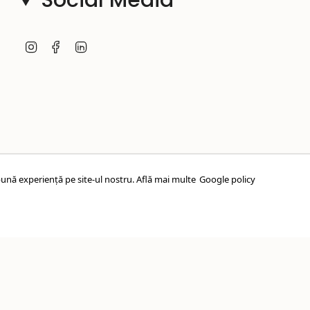
Social Media
I
F
L
n
a
i
s
c
n
t
e
k
a
b
e
g
o
d
r
o
i
a
k
n
m
ună experiență pe site-ul nostru.
Află mai multe
Google policy