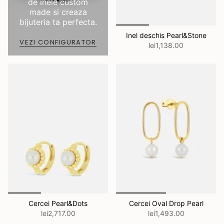
de inele custom
made si creaza
bijuteria ta perfecta.
Inel deschis Pearl&Stone
VEZI CONFIGURATOR
lei1,138.00
Cercei Pearl&Dots
Cercei Oval Drop Pearl
lei2,717.00
lei1,493.00