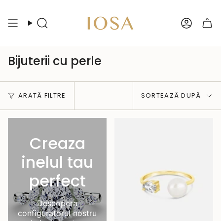
Sari
peste
Caută
Cont
Bijuterii cu perle
Sortează
ARATĂ FILTRE
SORTEAZĂ DUPĂ
după
Creaza
inelul tau
perfect
Descopera
configuratorul nostru