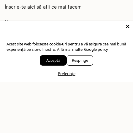
g
o
d
Înscrie-te aici să afli ce mai facem
r
o
i
a
k
n
m
Acest site web folosește cookie-uri pentru a vă asigura cea mai bună
experiență pe site-ul nostru.
Află mai multe
Google policy
JOIN
Acceptă
Respinge
Acest site este protejat de hCaptcha și hCaptcha. Se aplică
Politica de confidențialitate
și
Condițiile de furnizare a serviciului
.
Preferințe
© IOSA Bijuterii 2026
Artizani ai frumosului