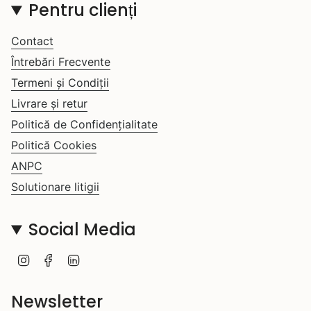
Pentru clienți
Contact
Întrebări Frecvente
Termeni și Condiții
Livrare și retur
Politică de Confidențialitate
Politică Cookies
ANPC
Solutionare litigii
Social Media
I
F
L
n
a
i
s
c
n
t
e
k
Newsletter
a
b
e