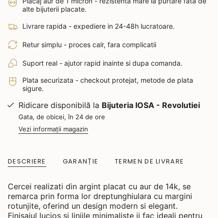
Placaj aur de 1 micron - rezistenta mare la purtare fata de
alte bijuterii placate.
Livrare rapida - expediere in 24-48h lucratoare.
Retur simplu - proces calr, fara complicatii
Suport real - ajutor rapid inainte si dupa comanda.
Plata securizata - checkout protejat, metode de plata
sigure.
Ridicare disponibilă la
Bijuteria IOSA - Revolutiei
Gata, de obicei, în 24 de ore
Vezi informații magazin
DESCRIERE
GARANȚIE
TERMEN DE LIVRARE
Cercei realizati din argint placat cu aur de 14k, se
remarca prin forma lor dreptunghiulara cu margini
rotunjite, oferind un design modern si elegant.
Finisajul lucios si liniile minimaliste ii fac ideali pentru