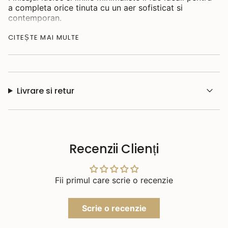
a completa orice tinuta cu un aer sofisticat si
contemporan.
Material: argint placat cu aur 14kt
CITEȘTE MAI MULTE
Grosime: 2.87-4.68mm
Dimensiune: 26.14x16.50mm
Gramaj: 4.65
Livrare si retur
Recenzii Clienți
Fii primul care scrie o recenzie
Scrie o recenzie