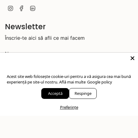
I
F
L
n
a
i
s
c
n
t
e
k
Newsletter
a
b
e
g
o
d
Înscrie-te aici să afli ce mai facem
r
o
i
a
k
n
m
Acest site web folosește cookie-uri pentru a vă asigura cea mai bună
experiență pe site-ul nostru.
Află mai multe
Google policy
JOIN
Acceptă
Respinge
Acest site este protejat de hCaptcha și hCaptcha. Se aplică
Politica de confidențialitate
și
Condițiile de furnizare a serviciului
.
Preferințe
© IOSA Bijuterii 2026
Artizani ai frumosului