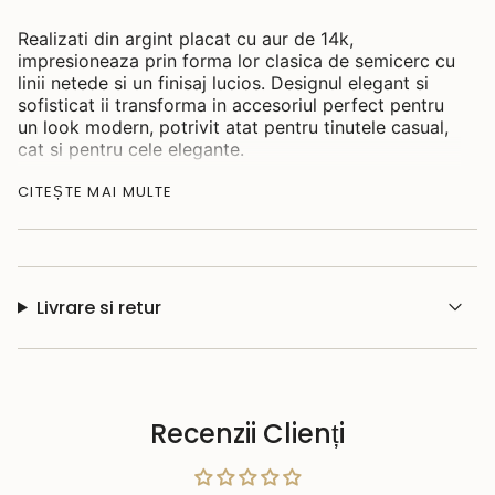
Realizati din argint placat cu aur de 14k,
impresioneaza prin forma lor clasica de semicerc cu
linii netede si un finisaj lucios. Designul elegant si
sofisticat ii transforma in accesoriul perfect pentru
un look modern, potrivit atat pentru tinutele casual,
cat si pentru cele elegante.
Material: argint placat cu aur 14kt
CITEȘTE MAI MULTE
Grosime:
Maxi: 4.31-4.24mm
Midi:3.54-4.15mm
Dimensiune:
Livrare si retur
Maxi: 49.94x50.61mm
Midi: 44.75x44.45mm
Gramaj:
Maxi: 18.68
Midi: 11.18
Recenzii Clienți