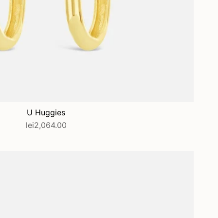
ADAUGĂ ÎN COȘ
U Huggies
lei2,064.00